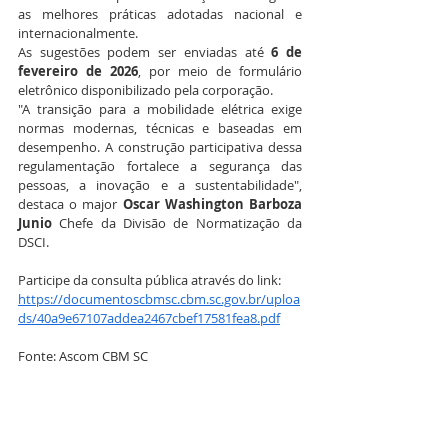
as melhores práticas adotadas nacional e 
internacionalmente.
As sugestões podem ser enviadas até 
6 de 
fevereiro de 2026
, por meio de formulário 
eletrônico disponibilizado pela corporação.
"A transição para a mobilidade elétrica exige 
normas modernas, técnicas e baseadas em 
desempenho. A construção participativa dessa 
regulamentação fortalece a segurança das 
pessoas, a inovação e a sustentabilidade", 
destaca o major 
Oscar
Washington Barboza 
Junio
 Chefe da Divisão de Normatização da 
DSCI.
Participe da consulta pública através do link:
https://documentoscbmsc.cbm.sc.gov.br/uploa
ds/40a9e67107addea2467cbef17581fea8.pdf
Fonte: Ascom CBM SC 