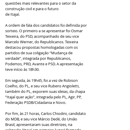
questões mais relevantes para o setor da 
construção civil e para o futuro
de Itajaí.
A ordem de fala dos candidatos foi definida por 
sorteio. O primeiro a se apresentar foi Osmar 
Teixeira, do PSD, acompanhado de seu vice 
Marcelo Werner, do Republicanos. Teixeira 
destacou propostas homologadas com os 
partidos de sua coligação “Mudança de 
verdade”, integrada por Republicanos, 
Podemos, PRD, Avante e PSD. A apresentação 
teve início às 18h30.
Em seguida, às 19h45, foi a vez de Robison 
Coelho, do PL, e seu vice Rubens Angioletti, 
também do PL, exporem suas ideias, da chapa 
“Itajaí quer ação”, integrada pelo PL, Agir, PP, 
Federação PSDB/Cidadania e Novo.
Por fim, às 21 horas, Carlos Chiodini, candidato 
do MDB, e seu vice Márcio Dedé, do União 
Brasil, apresentaram suas diretrizes, na 
coligação "Itajaí em primeiro lugar" formada 