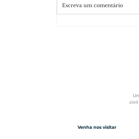
Escreva um comentário
SINDUSCON PARTICIPA DE
DEBATE SOBRE
SEGURANÇA PÚBLICA EM
ITAJAÍ
Un
civi
Venha nos visitar