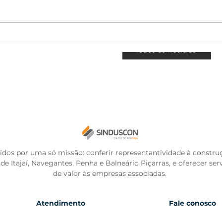
PRESIDENTE DO
INT
SINDUSCON PARTICIPA DE
REÚ
Todas as notícias
AUDIÊNCIA PÚBLICA
PAR
SOBRE PROGRAMA
IMP
HABITACIONAL, EM ITAJAÍ
idos por uma só missão: conferir representantividade à constru
l de Itajaí, Navegantes, Penha e Balneário Piçarras, e oferecer ser
de valor às empresas associadas.
Atendimento
Fale conosco