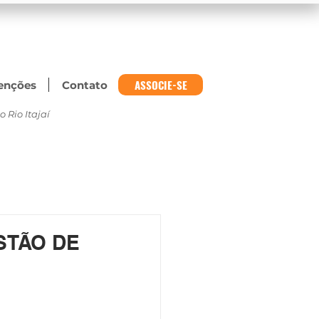
ASSOCIE-SE
enções
Contato
 Rio Itajaí
STÃO DE