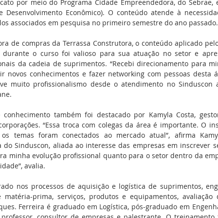
dicato por meio do Programa Cidade Empreendedora, do Sebrae, 
de Desenvolvimento Econômico). O conteúdo atende à necessidad
los associados em pesquisa no primeiro semestre do ano passado.
ora de compras da Terrassa Construtora, o conteúdo aplicado pelo
 durante o curso foi valioso para sua atuação no setor e apres
ionais da cadeia de suprimentos. “Recebi direcionamento para min
ir novos conhecimentos e fazer networking com pessoas desta 
uve muito profissionalismo desde o atendimento no Sinduscon 
ane.
 conhecimento também foi destacado por Kamyla Costa, gesto
corporações. “Essa troca com colegas da área é importante. O ins
os temas foram conectados ao mercado atual”, afirma Kamyla
va do Sinduscon, aliada ao interesse das empresas em inscrever s
ara minha evolução profissional quanto para o setor dentro da emp
idade”, avalia.
ado nos processos de aquisição e logística de suprimentos, eng
 matéria-prima, serviços, produtos e equipamentos, avaliação 
ues. Ferreira é graduado em Logística, pós-graduado em Engenha
rofessor, consultor de empresas e palestrante. O treinamento fo