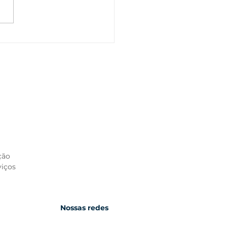
ERSINDICAL PATRONAL
NE EMPRESÁRIOS
A DEBATER OS
ACTOS DO EL NIÑO
ção
viços
Nossas redes