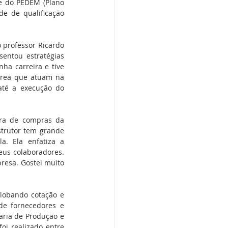
e do PEDEM (Plano 
e de qualificação 
 professor Ricardo 
entou estratégias 
ha carreira e tive 
área que atuam na 
até a execução do 
ra de compras da 
trutor tem grande 
. Ela enfatiza a 
eus colaboradores. 
resa. Gostei muito 
lobando cotação e 
de fornecedores e 
ria de Produção e 
i realizado entre 