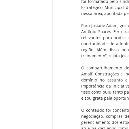
foi formatado pelo sin
Estratégico Municipal 
nessa área, apontada pe
Para Josiane Adam, gest
Antônio Soares Ferreira
relevantes para profiss
oportunidade de adquir
região. Além disso, ho
treinamento”, relata Josi
O compartilhamento de
Amalfi Construções e In
domínio no assunto e 
importância da iniciati
“Isso contribuiu tanto p
e sou grata pela oportun
O conteúdo foi concentr
negociação, compras de
gerenciamento dos estoq
atua há dez anos como p