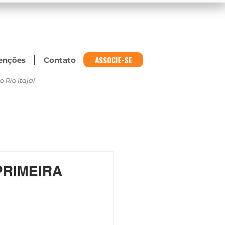
ASSOCIE-SE
enções
Contato
 Rio Itajaí
PRIMEIRA