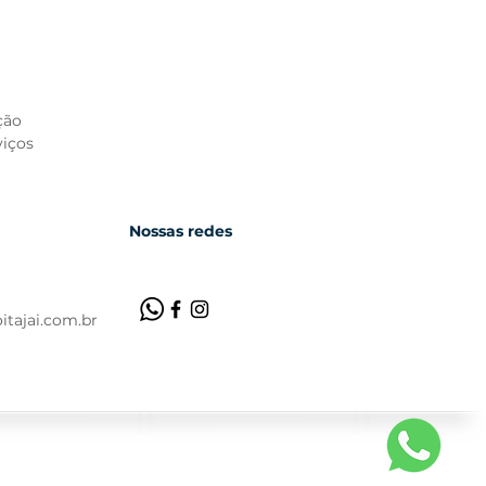
ção
viços
Nossas redes
tajai.com.br