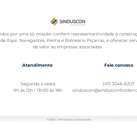
idos por uma só missão: conferir representantividade à constru
l de Itajaí, Navegantes, Penha e Balneário Piçarras, e oferecer ser
de valor às empresas associadas.
Atendimento
Fale conosco
Segunda a sexta
(47) 3046-6207
9h às 12h | 13h30 às 18h
sinduscon@sindusconfozdorioi
© 2022 | Por Vizzotto Comunicação