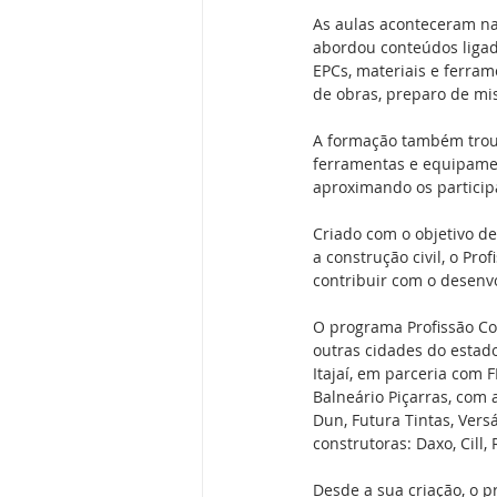
As aulas aconteceram na 
abordou conteúdos ligado
EPCs, materiais e ferra
de obras, preparo de mis
A formação também troux
ferramentas e equipamen
aproximando os particip
Criado com o objetivo d
a construção civil, o Pr
contribuir com o desenvo
O programa Profissão Con
outras cidades do estado
Itajaí, em parceria com F
Balneário Piçarras, com
Dun, Futura Tintas, Vers
construtoras: Daxo, Cill,
Desde a sua criação, o p