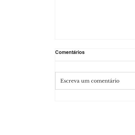
Comentários
Escreva um comentário
PRESIDENTE DO
SINDUSCON PARTICIPA DE
AUDIÊNCIA PÚBLICA
SOBRE PROGRAMA
HABITACIONAL, EM ITAJAÍ