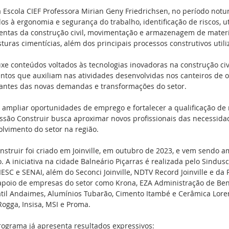
Escola CIEF Professora Mirian Geny Friedrichsen, no período notu
s à ergonomia e segurança do trabalho, identificação de riscos, uti
mentas da construção civil, movimentação e armazenagem de materi
turas cimentícias, além dos principais processos construtivos utili
e conteúdos voltados às tecnologias inovadoras na construção civ
tos que auxiliam nas atividades desenvolvidas nos canteiros de o
antes das novas demandas e transformações do setor.
e ampliar oportunidades de emprego e fortalecer a qualificação de
ofissão Construir busca aproximar novos profissionais das necessid
lvimento do setor na região.
struir foi criado em Joinville, em outubro de 2023, e vem sendo a
. A iniciativa na cidade Balneário Piçarras é realizada pelo Sindus
IESC e SENAI, além do Seconci Joinville, NDTV Record Joinville e da 
 apoio de empresas do setor como Krona, EZA Administração de Be
átil Andaimes, Alumínios Tubarão, Cimento Itambé e Cerâmica Loren
 Rogga, Insisa, MSI e Proma.
rograma já apresenta resultados expressivos: