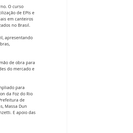
rno. O curso 
lização de EPIs e 
ais em canteiros 
zados no Brasil.
il, apresentando 
bras, 
 mão de obra para 
ades do mercado e 
mpliado para 
con da Foz do Rio 
Prefeitura de 
ns, Massa Dun 
zetti. E apoio das 