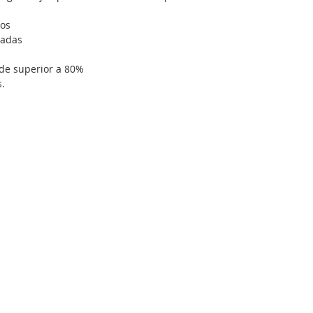
dos
zadas
de superior a 80%
s.