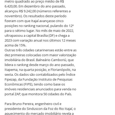
metro quadrado ao preço médio de R$ 
6.420,00. Em dezembro do ano passado, 
alcançou R$ 9.242,00 (números referentes a 
novembro). Os resultados deste período 
fizeram com que Itajaí avançasse cinco 
posições no ranking nacional, pulando do 12º 
para o sétimo lugar. No mês de maio de 2022, 
ultrapassou a capital Brasília (DF) e chega a 
2023 com variação anual nos últimos 12 meses 
acima de 15%.
Outras três cidades catarinenses estão entre as 
dez primeiras colocadas com maior valorização 
imobiliária do Brasil. Balneário Camboriú, que 
lidera o ranking desde março do ano passado, 
Itapema, na quarta posição, e Florianópolis, na 
sexta. Os dados são contabilizados pelo Índice 
Fipezap, da Fundação Instituto de Pesquisas 
Econômicas (FIPE), tendo como base os 
imóveis residenciais anunciados para venda no 
portal ZAP, que monitora 50 cidades do País.
Para Bruno Pereira, engenheiro civil e 
presidente do Sinduscon da Foz do Rio Itajaí, o 
aquecimento do mercado imobiliário revela a 